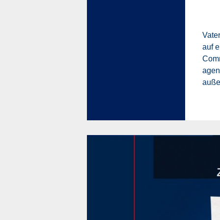
Vater
auf 
Comm
agen
auße