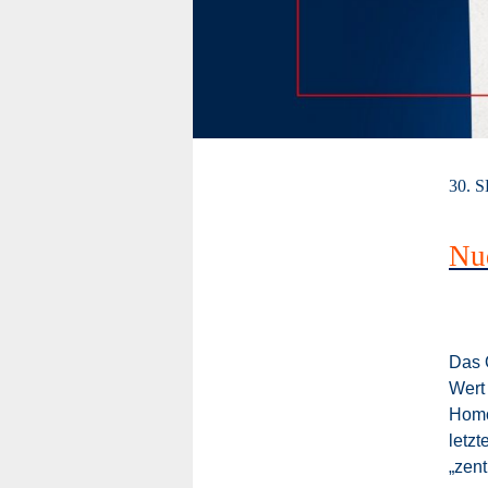
30. 
Nu
Das O
Wert
Homo
letzt
„zen