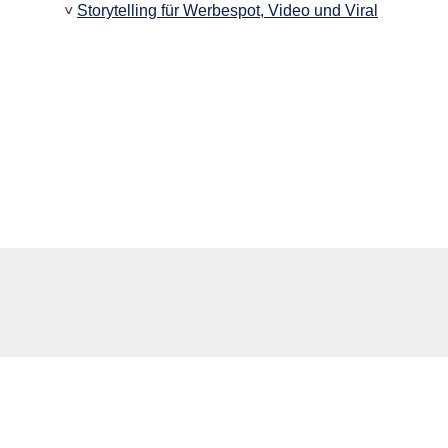
˅
Storytelling für Werbespot, Video und Viral
GRATIS WERBEFILM
CHECKLISTEN
WERBEFILM SEMINAR